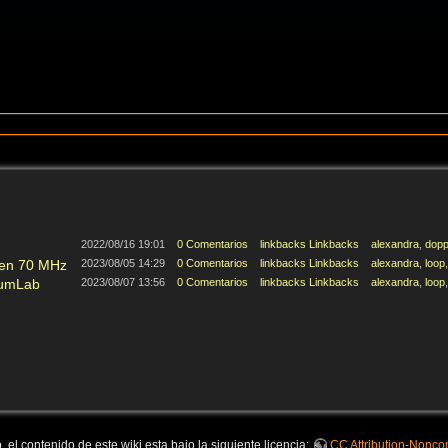
2022/08/16 19:01
0 Comentarios
linkbacks Linkbacks
alexandra
,
dopp
 en 70 MHz
2023/08/05 14:29
0 Comentarios
linkbacks Linkbacks
alexandra
,
loop
rumLab
2023/08/07 13:56
0 Comentarios
linkbacks Linkbacks
alexandra
,
loop
 el contenido de este wiki esta bajo la siguiente licencia:
CC Attribution-Noncom