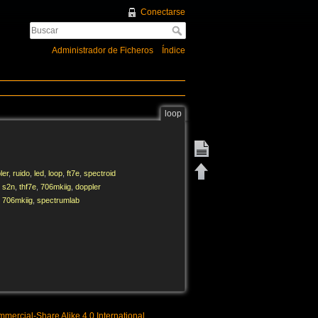
Conectarse
Administrador de Ficheros
Índice
loop
ler
,
ruido
,
led
,
loop
,
ft7e
,
spectroid
,
s2n
,
thf7e
,
706mkiig
,
doppler
,
706mkiig
,
spectrumlab
mercial-Share Alike 4.0 International